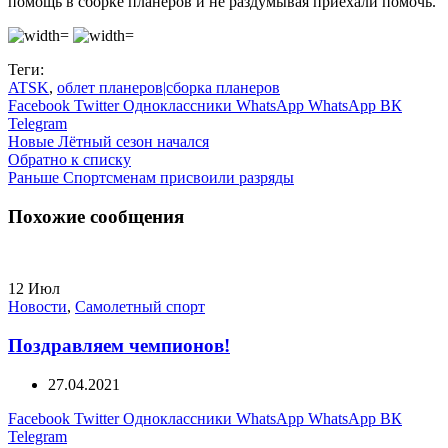
помощь в сборке планеров и не раздумывая приехали помочь.
Теги:
ATSK
,
облет планеров|сборка планеров
Facebook
Twitter
Одноклассники
WhatsApp
WhatsApp
ВК
Telegram
Новые
Лётный сезон начался
Обратно к списку
Раньше
Спортсменам присвоили разряды
Похожие сообщения
12
Июл
Новости
,
Самолетный спорт
Поздравляем чемпионов!
27.04.2021
Facebook
Twitter
Одноклассники
WhatsApp
WhatsApp
ВК
Telegram