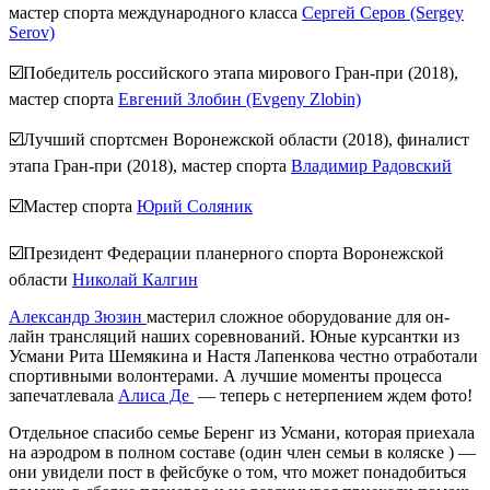
мастер спорта международного класса
Сергей Серов (Sergey
Serov)
☑️
Победитель российского этапа мирового Гран-при (2018),
мастер спорта
Евгений Злобин (Evgeny Zlobin)
☑️
Лучший спортсмен Воронежской области (2018), финалист
этапа Гран-при (2018), мастер спорта
Владимир Радовский
☑️
Мастер спорта
Юрий Соляник
☑️
Президент Федерации планерного спорта Воронежской
области
Николай Калгин
Александр Зюзин
мастерил сложное оборудование для он-
лайн трансляций наших соревнований. Юные курсантки из
Усмани Рита Шемякина и Настя Лапенкова честно отработали
спортивными волонтерами. А лучшие моменты процесса
запечатлевала
Алиса Де
— теперь с нетерпением ждем фото!
Отдельное спасибо семье Беренг из Усмани, которая приехала
на аэродром в полном составе (один член семьи в коляске
) —
они увидели пост в фейсбуке о том, что может понадобиться