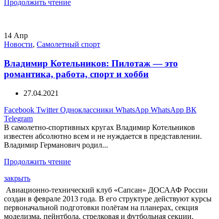
Продолжить чтение
14
Апр
Новости
,
Самолетный спорт
Владимир Котельников: Пилотаж — это
романтика, работа, спорт и хобби
27.04.2021
Facebook
Twitter
Одноклассники
WhatsApp
WhatsApp
ВК
Telegram
В самолетно-спортивных кругах Владимир Котельников
известен абсолютно всем и не нуждается в представлении.
Владимир Германович родил...
Продолжить чтение
закрыть
Авиационно-технический клуб «Сапсан» ДОСААФ России
создан в феврале 2013 года. В его структуре действуют курсы
первоначальной подготовки полётам на планерах, секция
моделизма, пейнтбола, стрелковая и футбольная секции.