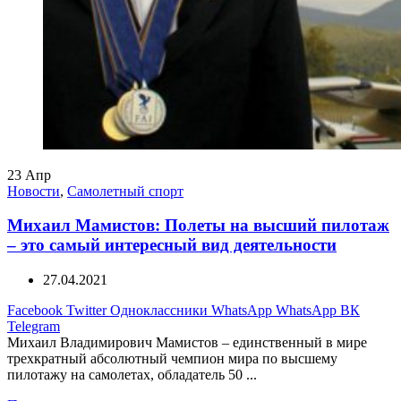
23
Апр
Новости
,
Самолетный спорт
Михаил Мамистов: Полеты на высший пилотаж
– это самый интересный вид деятельности
27.04.2021
Facebook
Twitter
Одноклассники
WhatsApp
WhatsApp
ВК
Telegram
Михаил Владимирович Мамистов – единственный в мире
трехкратный абсолютный чемпион мира по высшему
пилотажу на самолетах, обладатель 50 ...