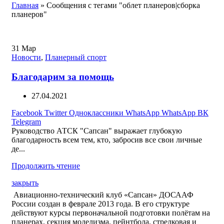
Главная
»
Сообщения с тегами "облет планеров|сборка
планеров"
31
Мар
Новости
,
Планерный спорт
Благодарим за помощь
27.04.2021
Facebook
Twitter
Одноклассники
WhatsApp
WhatsApp
ВК
Telegram
Руководство АТСК "Сапсан" выражает глубокую
благодарность всем тем, кто, забросив все свои личные
де...
Продолжить чтение
закрыть
Авиационно-технический клуб «Сапсан» ДОСААФ
России создан в феврале 2013 года. В его структуре
действуют курсы первоначальной подготовки полётам на
планерах, секция моделизма, пейнтбола, стрелковая и