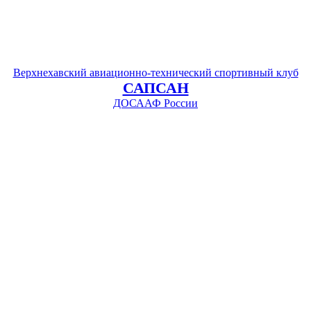
Верхнехавский авиационно-технический спортивный клуб
САПСАН
ДОСААФ России