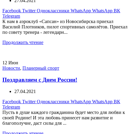
27.04.2021
Facebook
Twitter
Одноклассники
WhatsApp
WhatsApp
ВК
Telegram
К нам в аэроклуб «Сапсан» из Новосибирска приехал
Василий Плотников, пилот спортивных самолётов. Приехал
по совету тренера - легендарн...
Продолжить чтение
12
Июн
Новости
,
Планерный спорт
Поздравляем с Днем России!
27.04.2021
Facebook
Twitter
Одноклассники
WhatsApp
WhatsApp
ВК
Telegram
Пусть в душе каждого гражданина будет место для любви к
своей Родине! И эта любовь принесет нам развитие и
благополучие, даст силы для ...
Продолжить чтение