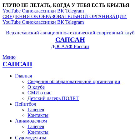
ГЛУПО НЕ ЛЕТАТЬ, КОГДА У ТЕБЯ ЕСТЬ КРЫЛЬЯ
YouTube
Одноклассники
ВК
Telegram
СВЕДЕНИЯ ОБ ОБРАЗОВАТЕЛЬНОЙ ОРГАНИЗАЦИИ
YouTube
Одноклассники
ВК
Telegram
Верхнехавский авиационно-технический спортивный клуб
САПСАН
ДОСААФ России
Меню
САПСАН
Главная
Сведения об образовательной организации
О клубе
СМИ о нас
Детский лагерь ПОЛЕТ
Пейнтбол
Галерея
Контакты
Авиамоделизм
Галерея
Контакты
Судомоделизм