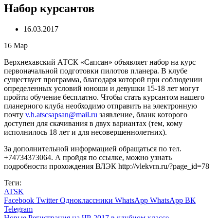
Набор курсантов
16.03.2017
16
Мар
Верхнехавский АТСК «Сапсан» объявляет набор на курс
первоначальной подготовки пилотов планера. В клубе
существует программа, благодаря которой при соблюдении
определенных условий юноши и девушки 15-18 лет могут
пройти обучение бесплатно. Чтобы стать курсантом нашего
планерного клуба необходимо отправить на электронную
почту
v.h.atscsapsan@mail.ru
заявление, бланк которого
доступен для скачивания в двух вариантах (тем, кому
исполнилось 18 лет и для несовершеннолетних).
За дополнительной информацией обращаться по тел.
+74734373064. А пройдя по ссылке, можно узнать
подробности прохождения ВЛЭК http://vlekvrn.ru/?page_id=78
Теги:
ATSK
Facebook
Twitter
Одноклассники
WhatsApp
WhatsApp
ВК
Telegram
Новые
Регистрация на ЧР-2017 в клубном классе