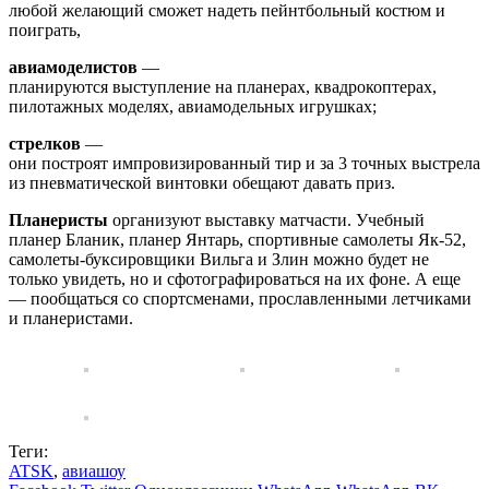
любой желающий сможет надеть пейнтбольный костюм и
поиграть,
авиамоделистов
—
планируются выступление на планерах, квадрокоптерах,
пилотажных моделях, авиамодельных игрушках;
стрелков
—
они построят импровизированный тир и за 3 точных выстрела
из пневматической винтовки обещают давать приз.
Планеристы
организуют выставку матчасти. Учебный
планер Бланик, планер Янтарь, спортивные самолеты Як-52,
самолеты-буксировщики Вильга и Злин можно будет не
только увидеть, но и сфотографироваться на их фоне. А еще
— пообщаться со спортсменами, прославленными летчиками
и планеристами.
Теги:
ATSK
,
авиашоу