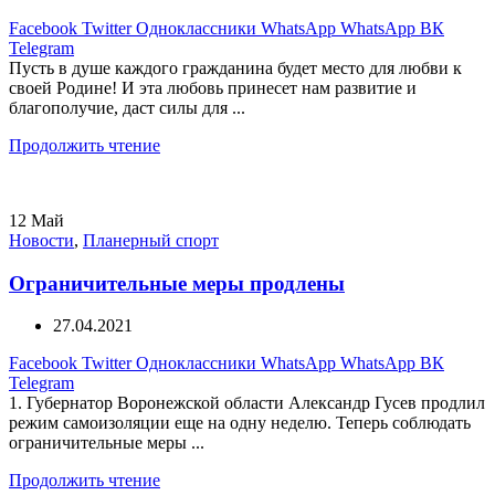
Facebook
Twitter
Одноклассники
WhatsApp
WhatsApp
ВК
Telegram
Пусть в душе каждого гражданина будет место для любви к
своей Родине! И эта любовь принесет нам развитие и
благополучие, даст силы для ...
Продолжить чтение
12
Май
Новости
,
Планерный спорт
Ограничительные меры продлены
27.04.2021
Facebook
Twitter
Одноклассники
WhatsApp
WhatsApp
ВК
Telegram
1. Губернатор Воронежской области Александр Гусев продлил
режим самоизоляции еще на одну неделю. Теперь соблюдать
ограничительные меры ...
Продолжить чтение