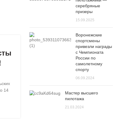
пилотажники —
серебряные
призеры
15.09.2025
Воронежские
спортсмены
привезли награды
сты
с Чемпионата
России по
!
самолетному
спорту
06.09.2024
ьских
по 14
Мастер высшего
пилотажа
21.03.2024