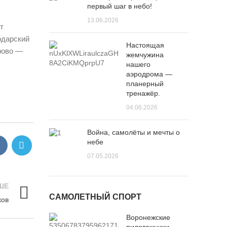
первый шаг в небо!
13.06.2026
т
одарский
Настоящая
рово —
жемчужина
нашего
аэродрома —
планерный
тренажёр.
04.06.2026
Война, самолёты и мечты о
небе
07.05.2026
ШЕ
САМОЛЕТНЫЙ СПОРТ
ков
Воронежские