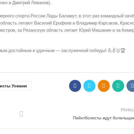
нко и Дмитрий Леванов).
ерного спорта России Лады Баламут, в этот раз командный зачё
 область летают Василий Ерофеев и Владимир Карсаков, Красн
мистров, за Рязанскую область летает Юрий Мишанин и за Кеме
амым достойным и удачным — заслуженной победы! 💪✌️🥇🏆
исты Усмани
РАНЬ
Пейнтболисты ждут болельщи