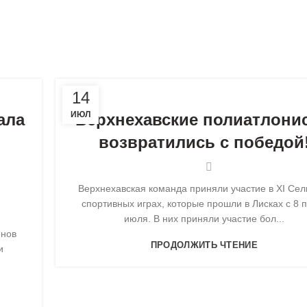
,
,
СТИ
НОВОЕ НА САЙТЕ
НОВОСТИ
СТРЕЛКИ
14
ИЮЛ
ала
Верхнехавские полиатлони
возвратились с победой
Верхнехавская команда приняли участие в XI Сел
спортивных играх, которые прошли в Лисках с 8 
июля. В них приняли участие бол...
онов
ПРОДОЛЖИТЬ ЧТЕНИЕ
и