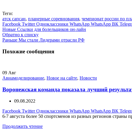
Теги:
атск сапсан
,
планерные соревнования
,
чемпионат россии по пл
Facebook
Twitter
Одноклассники
WhatsApp
WhatsApp
ВК
Teleg
Новые
Ссылки для болельщиков он-лайн
Обратно к списку
Раньше
Мы стали Лидерами отрасли РФ
Похожие сообщения
09
Авг
Авиамоделирование
,
Новое на сайте
,
Новости
Воронежская команда показала лучший результат
09.08.2022
Facebook
Twitter
Одноклассники
WhatsApp
WhatsApp
ВК
Teleg
6-7 августа более 50 спортсменов из разных регионов страны 
Продолжить чтение