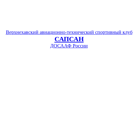
Верхнехавский авиационно-технический спортивный клуб
САПСАН
ДОСААФ России