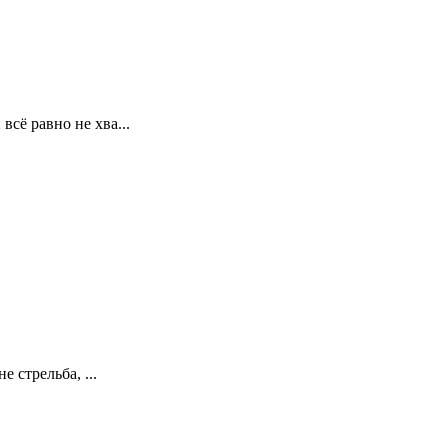
сё равно не хва...
 стрельба, ...