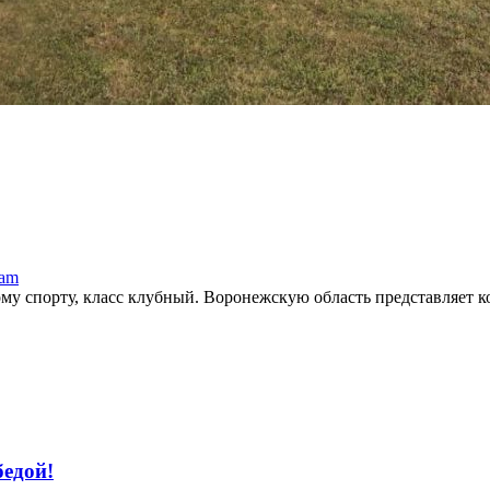
ram
у спорту, класс клубный. Воронежскую область представляет ком
бедой!