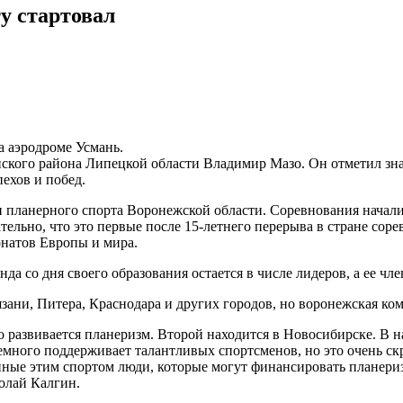
у стартовал
а аэродроме Усмань.
анского района Липецкой области Владимир Мазо. Он отметил з
ехов и побед.
ланерного спорта Воронежской области. Соревнования начались
тельно, что это первые после 15-летнего перерыва в стране сор
натов Европы и мира.
а со дня своего образования остается в числе лидеров, а ее чле
ани, Питера, Краснодара и других городов, но воронежская ком
 развивается планеризм. Второй находится в Новосибирске. В на
немного поддерживает талантливых спортсменов, но это очень с
енные этим спортом люди, которые могут финансировать планеризм
олай Калгин.