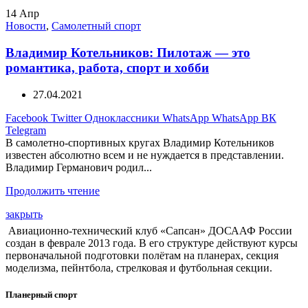
14
Апр
Новости
,
Самолетный спорт
Владимир Котельников: Пилотаж — это
романтика, работа, спорт и хобби
27.04.2021
Facebook
Twitter
Одноклассники
WhatsApp
WhatsApp
ВК
Telegram
В самолетно-спортивных кругах Владимир Котельников
известен абсолютно всем и не нуждается в представлении.
Владимир Германович родил...
Продолжить чтение
закрыть
Авиационно-технический клуб «Сапсан» ДОСААФ России
создан в феврале 2013 года. В его структуре действуют курсы
первоначальной подготовки полётам на планерах, секция
моделизма, пейнтбола, стрелковая и футбольная секции.
Планерный спорт