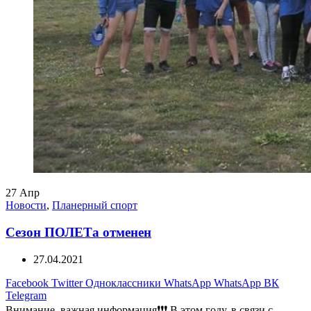
27
Апр
Новости
,
Планерный спорт
Сезон ПОЛЕТа отменен
27.04.2021
Facebook
Twitter
Одноклассники
WhatsApp
WhatsApp
ВК
Telegram
Внимание, важная информация❗❗❗ В этом году, в связи с