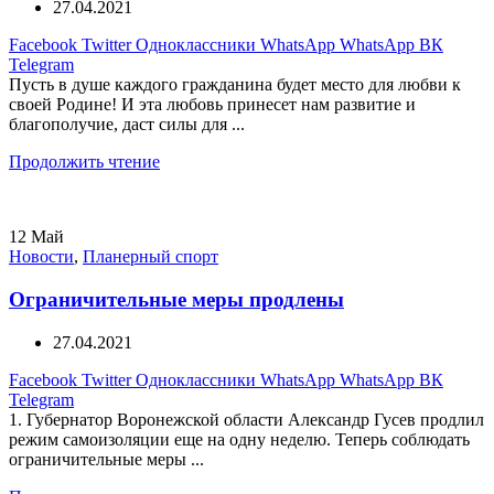
27.04.2021
Facebook
Twitter
Одноклассники
WhatsApp
WhatsApp
ВК
Telegram
Пусть в душе каждого гражданина будет место для любви к
своей Родине! И эта любовь принесет нам развитие и
благополучие, даст силы для ...
Продолжить чтение
12
Май
Новости
,
Планерный спорт
Ограничительные меры продлены
27.04.2021
Facebook
Twitter
Одноклассники
WhatsApp
WhatsApp
ВК
Telegram
1. Губернатор Воронежской области Александр Гусев продлил
режим самоизоляции еще на одну неделю. Теперь соблюдать
ограничительные меры ...