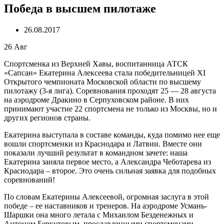
Победа в высшем пилотаже
26.08.2017
26
Авг
Спортсменка из Верхней Хавы, воспитанница АТСК
«Сапсан» Екатерина Алексеева стала победительницей XI
Открытого чемпионата Московской области по высшему
пилотажу (3-я лига). Соревнования проходят 25 — 28 августа
на аэродроме Дракино в Серпуховском районе. В них
принимают участие 22 спортсмена не только из Москвы, но и
других регионов страны.
Екатерина выступала в составе команды, куда помимо нее еще
вошли спортсменки из Краснодара и Латвии. Вместе они
показали лучший результат в командном зачете: наша
Екатерина заняла первое место, а Александра Чеботарева из
Краснодара – второе. Это очень сильная заявка для подобных
соревнований!
По словам Екатерины Алексеевой, огромная заслуга в этой
победе – ее наставников и тренеров. На аэродроме Усмань-
Шаршки она много летала с Михаилом Безденежных и
Антоном Беркутовым, прославленными спортсменами,