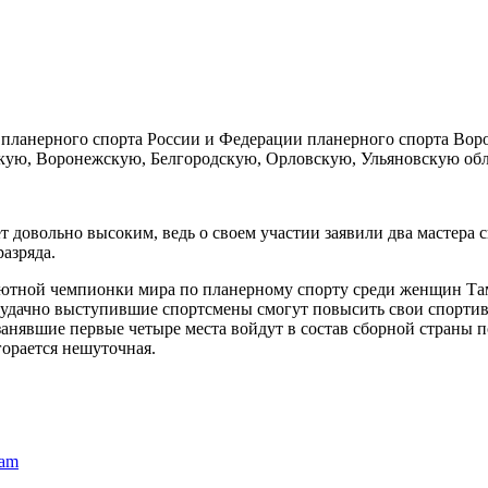
планерного спорта России и Федерации планерного спорта Воро
ую, Воронежскую, Белгородскую, Орловскую, Ульяновскую облас
т довольно высоким, ведь о своем участии заявили два мастера 
разряда.
солютной чемпионки мира по планерному спорту среди женщин 
удачно выступившие спортсмены смогут повысить свои спортив
анявшие первые четыре места войдут в состав сборной страны п
горается нешуточная.
ram