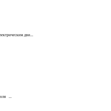
лектрическим дви...
юля ...