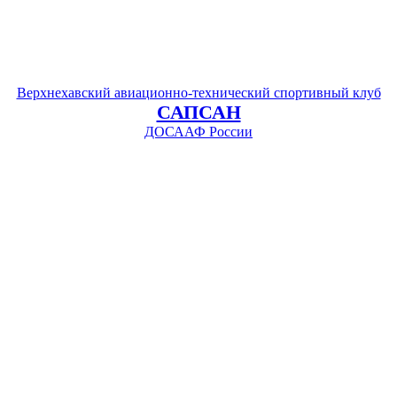
Верхнехавский авиационно-технический спортивный клуб
САПСАН
ДОСААФ России