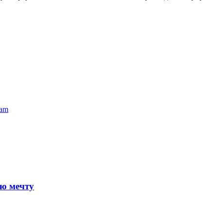
ram
ю мечту