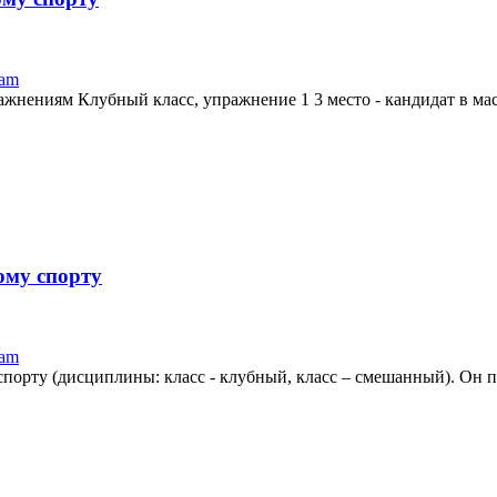
ram
Клубный класс, упражнение 1 3 место - кандидат в мастер
ому спорту
ram
спорту (дисциплины: класс - клубный, класс – смешанный). Он пр