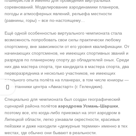
планеристов и именно для проведения виртуальных
соревнований. Моделирование аэродинамики планеров,
погоды и атмосферных явлений, рельефа местности
(равнины, горы) – все по-настоящему…
Ещё одной особенностью виртуального чемпионата стала
возможность попробовать свои силы практически любому
спортсмену, вне зависимости от его уровня квалификации. От
начинающих спортсменов, не имеющих спортивных званий и
разрядов по планерному спорту до обладателей оных. Среди
них два мастера спорта, три кандидата в мастера спорта, два
перворазрядника и несколько участников, не имеющих
реального опыта полёта на планерах, в том числе юниоры —
воспитанники центра «Авиастарт» (г. Геленджик).
Специально для чемпионата был создан географический
сценарий района полётов
аэродрома Усмань-Шаршки
,
поэтому все, кто когда-либо приезжал на этот аэродром в
Липецкой области, легко узнавали окрестности, красивые
пейзажи и даже находили «дежурные термики» именно в тех
местах, где обычно они бывают в реальности.