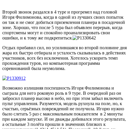
Второй звонок раздался в 4 туре и прогремел над головой
Игоря Филимонова, когда в одной из лучших своих попыток
он так и не смог добиться приземления планера в посадочной
зоне. Хорошо, что после 5 тура был объявлен перерыв, когда
спортсмены могут и спокойно проанализировать свои
ошибки, и к тому же подкрепиться.
Отдых прибавил сил, но усилившаяся во второй половине дня
жара их быстро отбирала и усталость сказывалась в действиях
участников, всех без исключения. Хотелось ускорить темп
прохождения туров, но компьютерная программа
соревнований была неумолима.
Возможно излишняя поспешность Игоря Филимонова и
сыграла для него роковую роль в 9 туре. В очередной раз он
забросил планер высоко в небо, но при этом забыл включить
пульт управления. Разумеется, модель рухнула на поле, но, к
счастью, серьёзных повреждений не получила. Игорю нужно
было слетать 5 раз с максимальным показателем в 2 минуты
при каждом запуске. И он дважды добивался этого результата,
а остальные 3 полёта прошли в значениях близких к