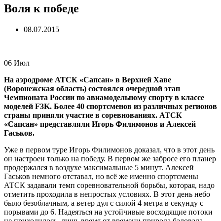
Воля к победе
08.07.2015
06
Июл
На аэродроме АТСК «Сапсан» в Верхней Хаве
(Воронежская область) состоялся очередной этап
Чемпионата России по авиамодельному спорту в классе
моделей
F3K.
Более 40 спортсменов из различных регионов
страны приняли участие в соревнованиях. АТСК
«Сапсан» представляли Игорь Филимонов и Алексей
Гаськов.
Уже в первом туре Игорь Филимонов доказал, что в этот день
он настроен только на победу. В первом же забросе его планер
продержался в воздухе максимальные 5 минут. Алексей
Гаськов немного отставал, но всё же именно спортсмены
АТСК задавали темп соревновательной борьбы, которая, надо
отметить проходила в непростых условиях. В этот день небо
было безоблачным, а ветер дул с силой 4 метра в секунду с
порывами до 6. Надеяться на устойчивые восходящие потоки
не приходилось, лишь время от времени природа баловала