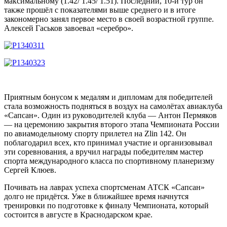
максимальному (1.42/ 1.45/ 1.51). Последний, 10-й тур он
также прошёл с показателями выше среднего и в итоге
закономерно занял первое место в своей возрастной группе.
Алексей Гаськов завоевал «серебро».
Приятным бонусом к медалям и дипломам для победителей
стала возможность подняться в воздух на самолётах авиаклуба
«Сапсан». Один из руководителей клуба — Антон Пермяков
— на церемонию закрытия второго этапа Чемпионата России
по авиамодельному спорту прилетел на
Zlin 142.
Он
поблагодарил всех, кто принимал участие и организовывал
эти соревнования, а вручил награды победителям мастер
спорта международного класса по спортивному планеризму
Сергей Клюев.
Почивать на лаврах успеха спортсменам АТСК «Сапсан»
долго не придётся. Уже в ближайшее время начнутся
тренировки по подготовке к финалу Чемпионата, который
состоится в августе в Краснодарском крае.