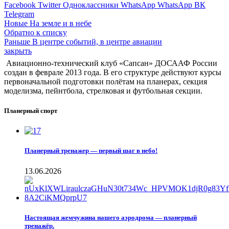
Facebook
Twitter
Одноклассники
WhatsApp
WhatsApp
ВК
Telegram
Новые
На земле и в небе
Обратно к списку
Раньше
В центре событий, в центре авиации
закрыть
Авиационно-технический клуб «Сапсан» ДОСААФ России
создан в феврале 2013 года. В его структуре действуют курсы
первоначальной подготовки полётам на планерах, секция
моделизма, пейнтбола, стрелковая и футбольная секции.
Планерный спорт
Планерный тренажер — первый шаг в небо!
13.06.2026
Настоящая жемчужина нашего аэродрома — планерный
тренажёр.