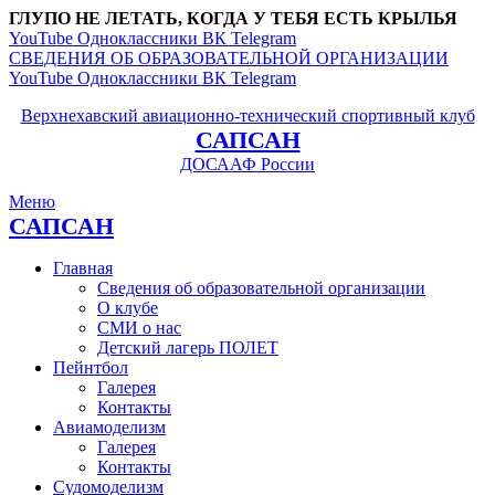
ГЛУПО НЕ ЛЕТАТЬ, КОГДА У ТЕБЯ ЕСТЬ КРЫЛЬЯ
YouTube
Одноклассники
ВК
Telegram
СВЕДЕНИЯ ОБ ОБРАЗОВАТЕЛЬНОЙ ОРГАНИЗАЦИИ
YouTube
Одноклассники
ВК
Telegram
Верхнехавский авиационно-технический спортивный клуб
САПСАН
ДОСААФ России
Меню
САПСАН
Главная
Сведения об образовательной организации
О клубе
СМИ о нас
Детский лагерь ПОЛЕТ
Пейнтбол
Галерея
Контакты
Авиамоделизм
Галерея
Контакты
Судомоделизм