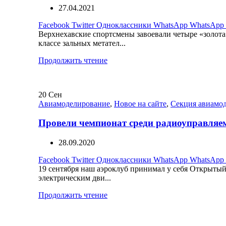
27.04.2021
Facebook
Twitter
Одноклассники
WhatsApp
WhatsApp
Верхнехавские спортсмены завоевали четыре «золот
классе зальных метател...
Продолжить чтение
20
Сен
Авиамоделирование
,
Новое на сайте
,
Секция авиамо
Провели чемпионат среди радиоуправляе
28.09.2020
Facebook
Twitter
Одноклассники
WhatsApp
WhatsApp
19 сентября наш аэроклуб принимал у себя Открытый
электрическим дви...
Продолжить чтение