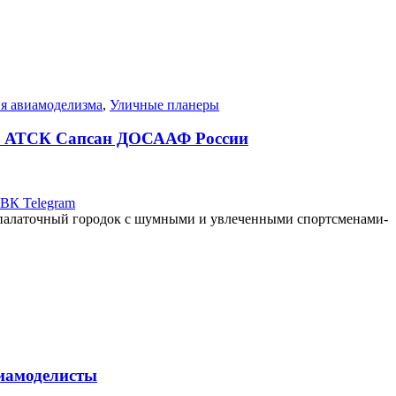
я авиамоделизма
,
Уличные планеры
из АТСК Сапсан ДОСААФ России
ВК
Telegram
 палаточный городок с шумными и увлеченными спортсменами-
виамоделисты