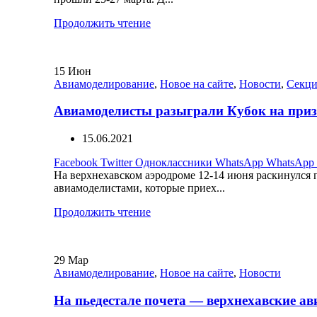
Продолжить чтение
15
Июн
Авиамоделирование
,
Новое на сайте
,
Новости
,
Секци
Авиамоделисты разыграли Кубок на пр
15.06.2021
Facebook
Twitter
Одноклассники
WhatsApp
WhatsApp
На верхнехавском аэродроме 12-14 июня раскинулся
авиамоделистами, которые приех...
Продолжить чтение
29
Мар
Авиамоделирование
,
Новое на сайте
,
Новости
На пьедестале почета — верхнехавские а