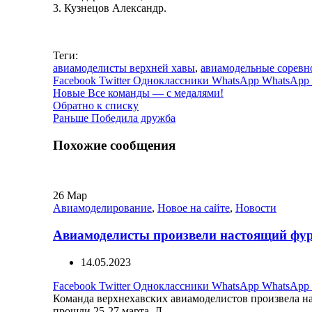
3. Кузнецов Александр.
Теги:
авиамоделисты верхней хавы
,
авиамодельные соревн
Facebook
Twitter
Одноклассники
WhatsApp
WhatsApp
Новые
Все команды — с медалями!
Обратно к списку
Раньше
Победила дружба
Похожие сообщения
26
Мар
Авиамоделирование
,
Новое на сайте
,
Новости
Авиамоделисты произвели настоящий фу
14.05.2023
Facebook
Twitter
Одноклассники
WhatsApp
WhatsApp
Команда верхнехавских авиамоделистов произвела н
прошли 25-27 марта. Д...