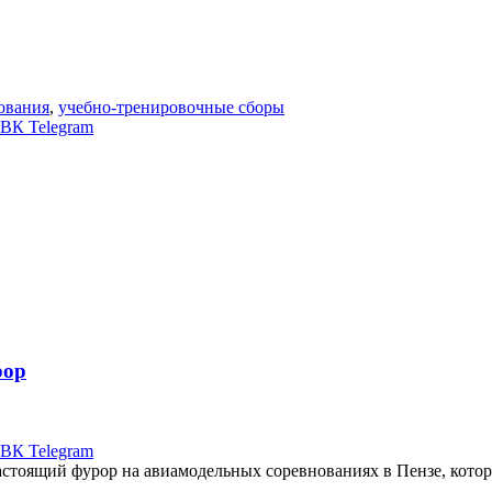
ования
,
учебно-тренировочные сборы
ВК
Telegram
рор
ВК
Telegram
астоящий фурор на авиамодельных соревнованиях в Пензе, кото