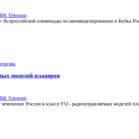
ВК
Telegram
а» Всероссийской олимпиады по авиамоделированию и Кубка Ро
делизма
мых моделей планеров
ВК
Telegram
 чемпионат России в классе F5J - радиоуправляемых моделей пл