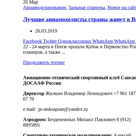
26
Мар
Авиамоделирование
,
Зальные планеры
,
Новое на сай
Лучшие авиамоделисты страны живут в В
26.03.2019
Facebook
Twitter
Одноклассники
WhatsApp
WhatsApp
22 - 24 марта в Пензе прошли Кубок и Первенство Ро
планеров, а также ...
Продолжить чтение
Авиационно-технический спортивный клуб Сапса
ДОСААФ России
Директор
Жилкин Владимир Леонидович +7 961 187
07 70
e mail: pr-atsksapsan@yandex.ru
Аэродром:
Безденежных Михаил Павлович 8 (912)
8895891
Спортивно-техническое моделирование:
Алексей