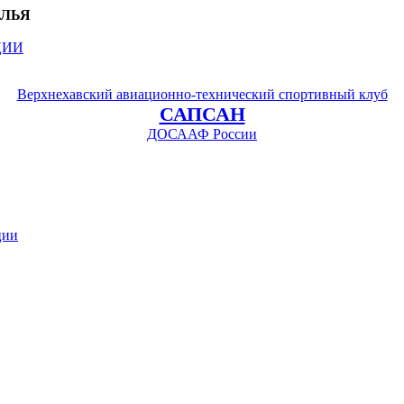
ЫЛЬЯ
ЦИИ
Верхнехавский авиационно-технический спортивный клуб
САПСАН
ДОСААФ России
ции