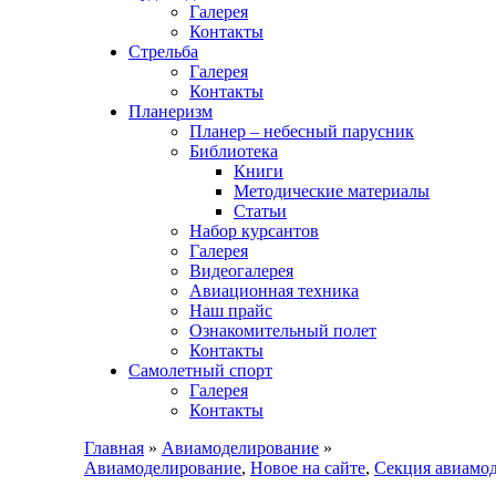
Галерея
Контакты
Стрельба
Галерея
Контакты
Планеризм
Планер – небесный парусник
Библиотека
Книги
Методические материалы
Статьи
Набор курсантов
Галерея
Видеогалерея
Авиационная техника
Наш прайс
Ознакомительный полет
Контакты
Самолетный спорт
Галерея
Контакты
Главная
»
Авиамоделирование
»
Авиамоделирование
,
Новое на сайте
,
Секция авиамо