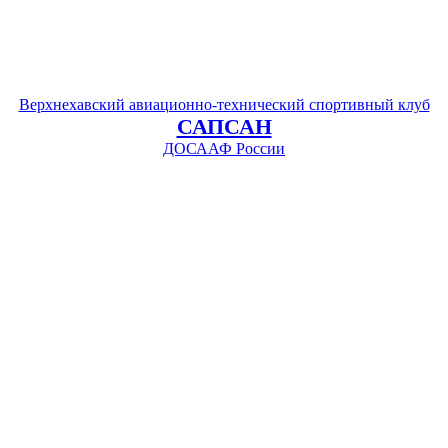
Верхнехавский авиационно-технический спортивный клуб
САПСАН
ДОСААФ России