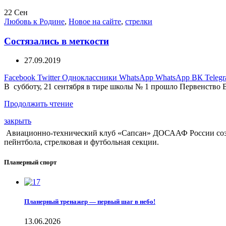
22
Сен
Любовь к Родине
,
Новое на сайте
,
стрелки
Состязались в меткости
27.09.2019
Facebook
Twitter
Одноклассники
WhatsApp
WhatsApp
ВК
Teleg
В субботу, 21 сентября в тире школы № 1 прошло Первенство 
Продолжить чтение
закрыть
Авиационно-технический клуб «Сапсан» ДОСААФ России создан
пейнтбола, стрелковая и футбольная секции.
Планерный спорт
Планерный тренажер — первый шаг в небо!
13.06.2026