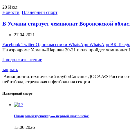
20
Июл
Новости
,
Планерный спорт
В Усмани стартует чемпионат Воронежской обла
27.04.2021
Facebook
Twitter
Одноклассники
WhatsApp
WhatsApp
ВК
Teleg
На аэродроме Усмань-Шаршки 20-21 июля пройдет чемпионат В
Продолжить чтение
закрыть
Авиационно-технический клуб «Сапсан» ДОСААФ России создан
пейнтбола, стрелковая и футбольная секции.
Планерный спорт
Планерный тренажер — первый шаг в небо!
13.06.2026