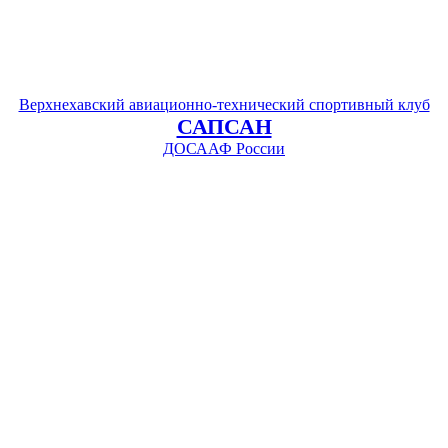
Верхнехавский авиационно-технический спортивный клуб
САПСАН
ДОСААФ России