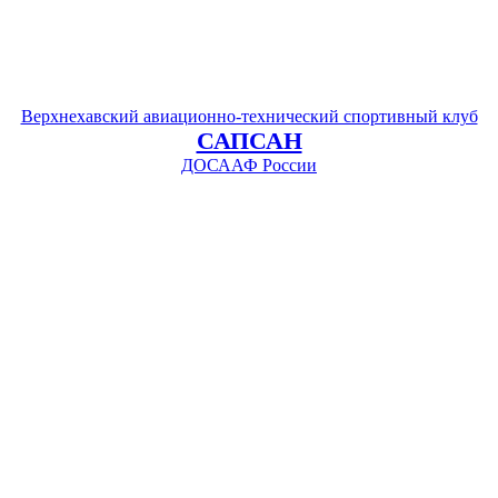
Верхнехавский авиационно-технический спортивный клуб
САПСАН
ДОСААФ России