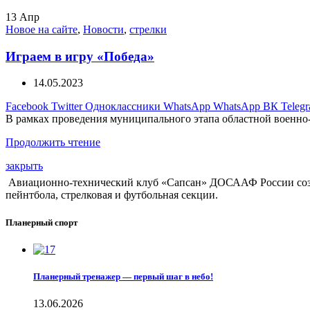
13
Апр
Новое на сайте
,
Новости
,
стрелки
Играем в игру «Победа»
14.05.2023
Facebook
Twitter
Одноклассники
WhatsApp
WhatsApp
ВК
Teleg
В рамках проведения муниципального этапа областной военно
Продолжить чтение
закрыть
Авиационно-технический клуб «Сапсан» ДОСААФ России создан
пейнтбола, стрелковая и футбольная секции.
Планерный спорт
Планерный тренажер — первый шаг в небо!
13.06.2026