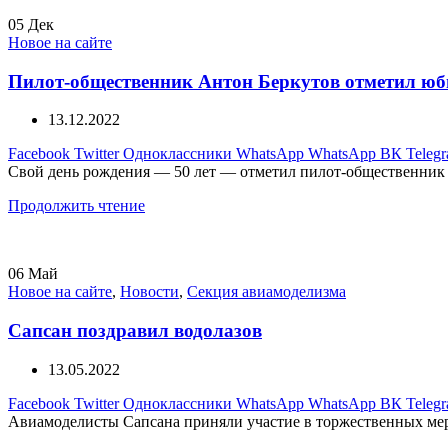
05
Дек
Новое на сайте
Пилот-общественник Антон Беркутов отметил юб
13.12.2022
Facebook
Twitter
Одноклассники
WhatsApp
WhatsApp
ВК
Teleg
Свой день рождения — 50 лет — отметил пилот-общественн
Продолжить чтение
06
Май
Новое на сайте
,
Новости
,
Секция авиамоделизма
Сапсан поздравил водолазов
13.05.2022
Facebook
Twitter
Одноклассники
WhatsApp
WhatsApp
ВК
Teleg
Авиамоделисты Сапсана приняли участие в торжественных мер