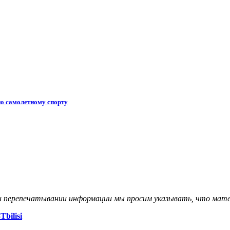
по самолетному спорту
и перепечатывании информации мы просим указывать, что мате
Tbilisi