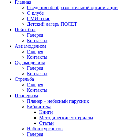
Главная
Сведения об образовательной организации
О клубе
СМИ о нас
Детский лагерь ПОЛЕТ
Пейнтбол
Галерея
Контакты
Авиамоделизм
Галерея
Контакты
Судомоделизм
Галерея
Контакты
Стрельба
Галерея
Контакты
Планеризм
Планер – небесный парусник
Библиотека
Книги
Методические материалы
Статьи
Набор курсантов
Галерея