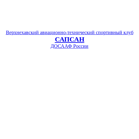
Верхнехавский авиационно-технический спортивный клуб
САПСАН
ДОСААФ России