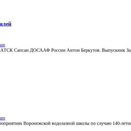
илей
ram
ик АТСК Сапсан ДОСААФ России Антон Беркутов. Выпускник З
ram
оприятиях Воронежской водолазной школы по случаю 140-летия 