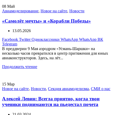
08
Май
Авиамоделирование
,
Новое на сайте
,
Новости
«Самолёт мечты» и «Корабли Победы»
13.05.2026
Facebook
Twitter
Одноклассники
WhatsApp
WhatsApp
ВК
Telegram
В преддверии 9 Мая аэродром «Усмань-Шаршки» на
несколько часов превратился в центр притяжения для юных
авиаконструкторов. Здесь, на лёт...
Продолжить чтение
15
Мар
Новое на сайте
,
Новости
,
Секция авиамоделизма
,
СМИ о нас
Алексей Левин: Всегда приятно, когда твои
ученики поднимаются на пьедестал почета
21.03.2024