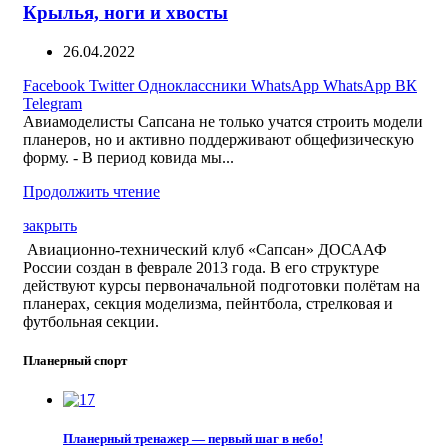
Крылья, ноги и хвосты
26.04.2022
Facebook
Twitter
Одноклассники
WhatsApp
WhatsApp
ВК
Telegram
Авиамоделисты Сапсана не только учатся строить модели
планеров, но и активно поддерживают общефизическую
форму. - В период ковида мы...
Продолжить чтение
закрыть
Авиационно-технический клуб «Сапсан» ДОСААФ
России создан в феврале 2013 года. В его структуре
действуют курсы первоначальной подготовки полётам на
планерах, секция моделизма, пейнтбола, стрелковая и
футбольная секции.
Планерный спорт
Планерный тренажер — первый шаг в небо!