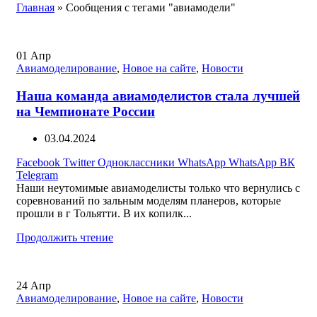
Главная
»
Сообщения с тегами "авиамодели"
01
Апр
Авиамоделирование
,
Новое на сайте
,
Новости
Наша команда авиамоделистов стала лучшей
на Чемпионате России
03.04.2024
Facebook
Twitter
Одноклассники
WhatsApp
WhatsApp
ВК
Telegram
Наши неутомимые авиамоделисты только что вернулись с
соревнований по зальным моделям планеров, которые
прошли в г Тольятти. В их копилк...
Продолжить чтение
24
Апр
Авиамоделирование
,
Новое на сайте
,
Новости