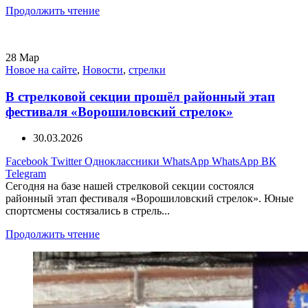
Продолжить чтение
28
Мар
Новое на сайте
,
Новости
,
стрелки
В стрелковой секции прошёл районный этап
фестиваля «Ворошиловский стрелок»
30.03.2026
Facebook
Twitter
Одноклассники
WhatsApp
WhatsApp
ВК
Telegram
Сегодня на базе нашей стрелковой секции состоялся
районный этап фестиваля «Ворошиловский стрелок». Юные
спортсмены состязались в стрель...
Продолжить чтение