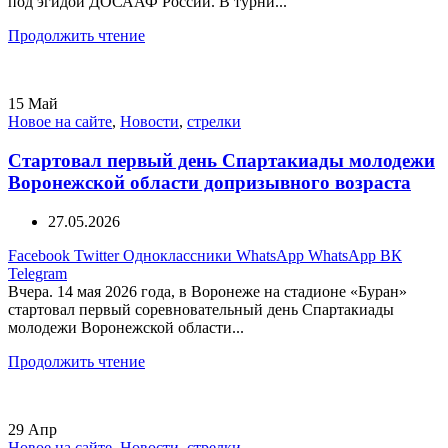
под эгидой ДОСААФ России. В турни...
Продолжить чтение
15
Май
Новое на сайте
,
Новости
,
стрелки
Стартовал первый день Спартакиады молодежи
Воронежской области допризывного возраста
27.05.2026
Facebook
Twitter
Одноклассники
WhatsApp
WhatsApp
ВК
Telegram
Вчера. 14 мая 2026 года, в Воронеже на стадионе «Буран»
стартовал первый соревновательный день Спартакиады
молодежи Воронежской области...
Продолжить чтение
29
Апр
Новое на сайте
,
Новости
,
стрелки