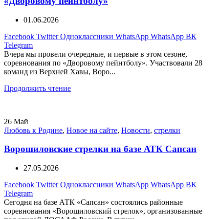
«Дворовому пейнтболу»
01.06.2026
Facebook
Twitter
Одноклассники
WhatsApp
WhatsApp
ВК
Telegram
Вчера мы провели очередные, и первые в этом сезоне,
соревнования по «Дворовому пейнтболу». Участвовали 28
команд из Верхней Хавы, Воро...
Продолжить чтение
26
Май
Любовь к Родине
,
Новое на сайте
,
Новости
,
стрелки
Ворошиловские стрелки на базе АТК Сапсан
27.05.2026
Facebook
Twitter
Одноклассники
WhatsApp
WhatsApp
ВК
Telegram
Сегодня на базе АТК «Сапсан» состоялись районные
соревнования «Ворошиловский стрелок», организованные