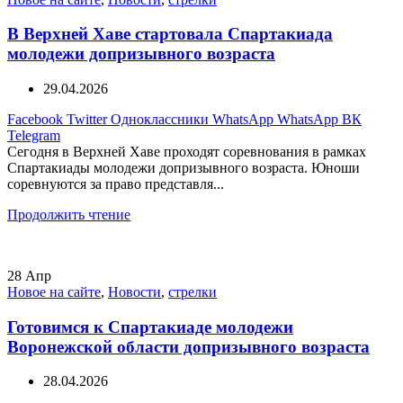
В Верхней Хаве стартовала Спартакиада
молодежи допризывного возраста
29.04.2026
Facebook
Twitter
Одноклассники
WhatsApp
WhatsApp
ВК
Telegram
Сегодня в Верхней Хаве проходят соревнования в рамках
Спартакиады молодежи допризывного возраста. Юноши
соревнуются за право представля...
Продолжить чтение
28
Апр
Новое на сайте
,
Новости
,
стрелки
Готовимся к Спартакиаде молодежи
Воронежской области допризывного возраста
28.04.2026