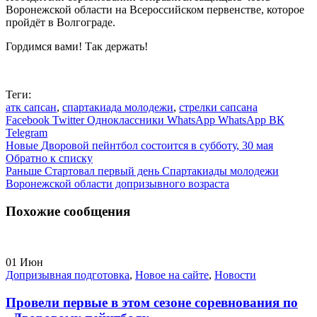
Воронежской области на Всероссийском первенстве, которое
пройдёт в Волгограде.
Гордимся вами! Так держать!
Теги:
атк сапсан
,
спартакиада молодежи
,
стрелки сапсана
Facebook
Twitter
Одноклассники
WhatsApp
WhatsApp
ВК
Telegram
Новые
Дворовой пейнтбол состоится в субботу, 30 мая
Обратно к списку
Раньше
Стартовал первый день Спартакиады молодежи
Воронежской области допризывного возраста
Похожие сообщения
01
Июн
Допризывная подготовка
,
Новое на сайте
,
Новости
Провели первые в этом сезоне соревнования по