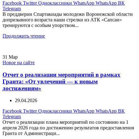
Facebook
Twitter
Одноклассники
WhatsApp
WhatsApp
ВК
Telegram
В преддверии Спартакиады молодежи Воронежской области
допризывного возраста наши стрелки из АТК «Сапсан»
тренируются с особым упорством...
Продолжить чтение
31
Мар
Новое на сайте
Отчет о реализации мероприятий в рамках
Гранта: «От увлечений — к новым
достижениям»
29.04.2026
Facebook
Twitter
Одноклассники
WhatsApp
WhatsApp
ВК
Telegram
Отчет о реализации плана мероприятий по состоянию на 1
апреля 2026 года по достижению результатов предоставления
Гранта от Администраци...