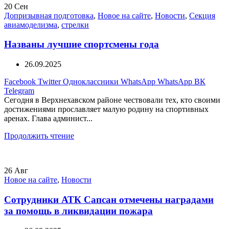
20
Сен
Допризывная подготовка
,
Новое на сайте
,
Новости
,
Секция
авиамоделизма
,
стрелки
Названы лучшие спортсмены года
26.09.2025
Facebook
Twitter
Одноклассники
WhatsApp
WhatsApp
ВК
Telegram
Сегодня в Верхнехавском районе чествовали тех, кто своими
достижениями прославляет малую родину на спортивных
аренах. Глава админист...
Продолжить чтение
26
Авг
Новое на сайте
,
Новости
Сотрудники АТК Сапсан отмечены наградами
за помощь в ликвидации пожара