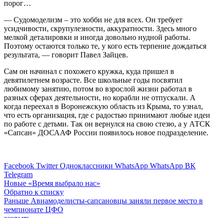
порог…
— Судомоделизм – это хобби не для всех. Он требует
усидчивости, скрупулезности, аккуратности. Здесь много
мелкой деталировки и иногда довольно нудной работы.
Поэтому остаются только те, у кого есть терпение дождаться
результата, — говорит Павел Зайцев.
Сам он начинал с похожего кружка, куда пришел в
девятилетнем возрасте. Все школьные годы посвятил
любимому занятию, потом во взрослой жизни работал в
разных сферах деятельности, но корабли не отпускали. А
когда переехал в Воронежскую область из Крыма, то узнал,
что есть организация, где с радостью принимают любые идеи
по работе с детьми. Так он вернулся на свою стезю, а у АТСК
«Сапсан» ДОСААФ России появилось новое подразделение.
Facebook
Twitter
Одноклассники
WhatsApp
WhatsApp
ВК
Telegram
Новые
«Время выбрало нас»
Обратно к списку
Раньше
Авиамоделисты-сапсановцы заняли первое место в
чемпионате ЦФО