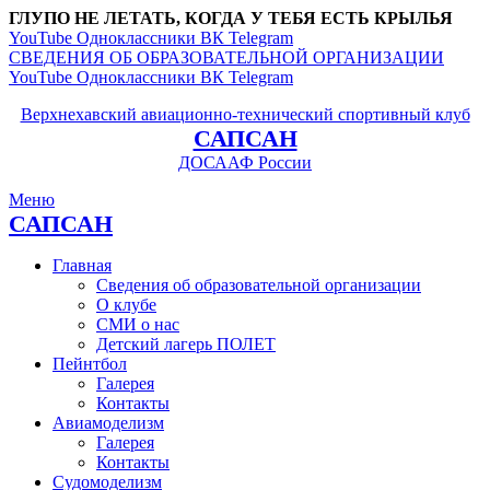
ГЛУПО НЕ ЛЕТАТЬ, КОГДА У ТЕБЯ ЕСТЬ КРЫЛЬЯ
YouTube
Одноклассники
ВК
Telegram
СВЕДЕНИЯ ОБ ОБРАЗОВАТЕЛЬНОЙ ОРГАНИЗАЦИИ
YouTube
Одноклассники
ВК
Telegram
Верхнехавский авиационно-технический спортивный клуб
САПСАН
ДОСААФ России
Меню
САПСАН
Главная
Сведения об образовательной организации
О клубе
СМИ о нас
Детский лагерь ПОЛЕТ
Пейнтбол
Галерея
Контакты
Авиамоделизм
Галерея
Контакты
Судомоделизм