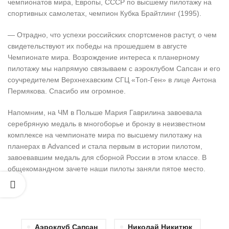
чемпионатов мира, Европы, СССР по высшему пилотажу на
спортивных самолетах, чемпион Кубка Брайтлинг (1995).
— Отрадно, что успехи российских спортсменов растут, о чем
свидетельствуют их победы на прошедшем в августе
Чемпионате мира. Возрождение интереса к планерному
пилотажу мы напрямую связываем с аэроклубом Сапсан и его
соучредителем Верхнехавским СГЦ «Топ-Ген» в лице Антона
Пермякова. Спасибо им огромное.
Напомним, на ЧМ в Польше Мария Гаврилина завоевала
серебряную медаль в многоборье и бронзу в неизвестном
комплексе на чемпионате мира по высшему пилотажу на
планерах в Advanced и стала первым в истории пилотом,
завоевавшим медаль для сборной России в этом классе. В
общекомандном зачете наши пилоты заняли пятое место.
Аэроклуб Сапсан
Николай Никитюк