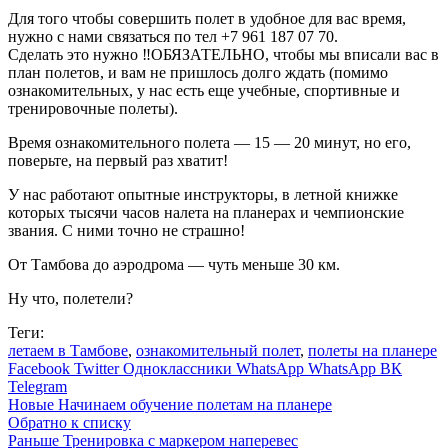
Для того чтобы совершить полет в удобное для вас время,
нужно с нами связаться по тел +7 961 187 07 70.
Сделать это нужно ‼ОБЯЗАТЕЛЬНО, чтобы мы вписали вас в
план полетов, и вам не пришлось долго ждать (помимо
ознакомительных, у нас есть еще учебные, спортивные и
тренировочные полеты).
Время ознакомительного полета — 15 — 20 минут, но его,
поверьте, на первый раз хватит!
У нас работают опытные инструкторы, в летной книжке
которых тысячи часов налета на планерах и чемпионские
звания. С ними точно не страшно!
От Тамбова до аэродрома — чуть меньше 30 км.
Ну что, полетели?
Теги:
летаем в Тамбове
,
ознакомительный полет
,
полеты на планере
Facebook
Twitter
Одноклассники
WhatsApp
WhatsApp
ВК
Telegram
Новые
Начинаем обучение полетам на планере
Обратно к списку
Раньше
Тренировка с маркером наперевес