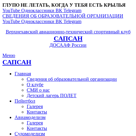
ГЛУПО НЕ ЛЕТАТЬ, КОГДА У ТЕБЯ ЕСТЬ КРЫЛЬЯ
YouTube
Одноклассники
ВК
Telegram
СВЕДЕНИЯ ОБ ОБРАЗОВАТЕЛЬНОЙ ОРГАНИЗАЦИИ
YouTube
Одноклассники
ВК
Telegram
Верхнехавский авиационно-технический спортивный клуб
САПСАН
ДОСААФ России
Меню
САПСАН
Главная
Сведения об образовательной организации
О клубе
СМИ о нас
Детский лагерь ПОЛЕТ
Пейнтбол
Галерея
Контакты
Авиамоделизм
Галерея
Контакты
Судомоделизм