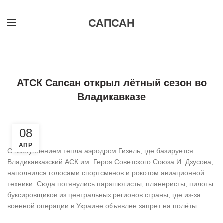
САПСАН
,
,
НОВОЕ НА САЙТЕ
НОВОСТИ
ПЛАНЕРНЫЙ СПОРТ
АТСК Сапсан открыл лётный сезон во
Владикавказе
08
АПР
С наступлением тепла аэродром Гизель, где базируется
Владикавказский АСК им. Героя Советского Союза И. Дзусова,
наполнился голосами спортсменов и рокотом авиационной
техники. Сюда потянулись парашютисты, планеристы, пилоты
буксировщиков из центральных регионов страны, где из-за
военной операции в Украине объявлен запрет на полёты.