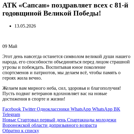
АТК «Сапсан» поздравляет всех с 81-й
годовщиной Великой Победы!
13.05.2026
09
Май
Этот день навсегда останется символом великой души нашего
народа, его способности объединяться перед лицом страшной
угрозы и побеждать. Воспитывая юное поколение
спортсменов и патриотов, мы делаем всё, чтобы память о
героях жила вечно.
Желаем вам мирного неба, сил, здоровья и благополучия!
Пусть подвиг ветеранов вдохновляет вас на новые
достижения в спорте и жизни!
Facebook
Twitter
Одноклассники
WhatsApp
WhatsApp
ВК
Telegram
Новые
Стартовал первый день Спартакиады молодежи
Воронежской области допризывного возраста
Обратно к списку