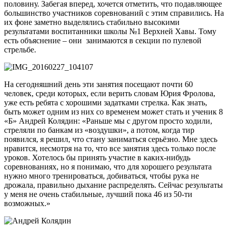
половину. Забегая вперед, хочется отметить, что подавляющее
большинство участников соревнований с этим справились. На
их фоне заметно выделялись стабильно высокими
результатами воспитанники школы №1 Верхней Хавы. Тому
есть объяснение – они занимаются в секции по пулевой
стрельбе.
На сегодняшний день эти занятия посещают почти 60
человек, среди которых, если верить словам Юрия Фролова,
уже есть ребята с хорошими задатками стрелка. Как знать,
быть может одним из них со временем может стать и ученик 8
«Б» Андрей Колядин: «Раньше мы с другом просто ходили,
стреляли по банкам из «воздушки», а потом, когда тир
появился, я решил, что стану заниматься серьёзно. Мне здесь
нравится, несмотря на то, что все занятия здесь только после
уроков. Хотелось бы принять участие в каких-нибудь
соревнованиях, но я понимаю, что для хорошего результата
нужно много тренироваться, добиваться, чтобы рука не
дрожала, правильно дыхание распределять. Сейчас результаты
у меня не очень стабильные, лучший пока 46 из 50-ти
возможных.»