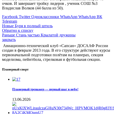
очков. И завершает тройку лидеров , ученик СОШ №3
Владислав Волков (44 балла из 50).
Facebook
Twitter
Одноклассники
WhatsApp
WhatsApp
ВК
Telegram
Новые
Буря в полный штиль
Обратно к списку
Раньше
Стань частью Крылатой дружины
закрыть
Авиационно-технический клуб «Сапсан» ДОСААФ России
создан в феврале 2013 года. В его структуре действуют курсы
первоначальной подготовки полётам на планерах, секция
моделизма, пейнтбола, стрелковая и футбольная секции.
Планерный спорт
Планерный тренажер — первый шаг в небо!
13.06.2026