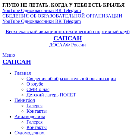
ГЛУПО НЕ ЛЕТАТЬ, КОГДА У ТЕБЯ ЕСТЬ КРЫЛЬЯ
YouTube
Одноклассники
ВК
Telegram
СВЕДЕНИЯ ОБ ОБРАЗОВАТЕЛЬНОЙ ОРГАНИЗАЦИИ
YouTube
Одноклассники
ВК
Telegram
Верхнехавский авиационно-технический спортивный клуб
САПСАН
ДОСААФ России
Меню
САПСАН
Главная
Сведения об образовательной организации
О клубе
СМИ о нас
Детский лагерь ПОЛЕТ
Пейнтбол
Галерея
Контакты
Авиамоделизм
Галерея
Контакты
Судомоделизм