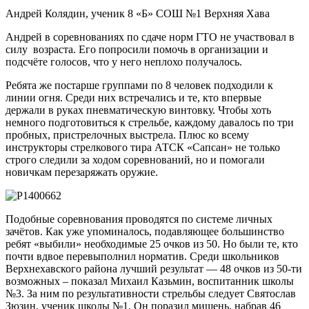
Андрей Колядин, ученик 8 «Б» СОШ №1 Верхняя Хава
Андрей в соревнованиях по сдаче норм ГТО не участвовал в
силу возраста. Его попросили помочь в организации и
подсчёте голосов, что у него неплохо получалось.
Ребята же постарше группами по 8 человек подходили к
линии огня. Среди них встречались и те, кто впервые
держали в руках пневматическую винтовку. Чтобы хоть
немного подготовиться к стрельбе, каждому давалось по три
пробных, пристрелочных выстрела. Плюс ко всему
инструкторы стрелкового тира АТСК «Сапсан» не только
строго следили за ходом соревнований, но и помогали
новичкам перезаряжать оружие.
Подобные соревнования проводятся по системе личных
зачётов. Как уже упоминалось, подавляющее большинство
ребят «выбили» необходимые 25 очков из 50. Но были те, кто
почти вдвое перевыполнил норматив. Среди школьников
Верхнехавского района лучший результат — 48 очков из 50-ти
возможных – показал Михаил Казьмин, воспитанник школы
№3. За ним по результативности стрельбы следует Святослав
Зюзин, ученик школы №1. Он поразил мишень, набрав 46