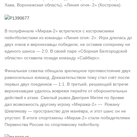
Хава, Воронежская область), «Линия огня- 2» (Кострома).
В полуфинале «Мираж-2» встретился с костромскими
пейнтболистами из команды «Линия огня- 2». Игра длилась до
двух очков и верхнехавцы победили, не оставив сопернику ни
единого шанса — 2:0. В своей паре «Сборная Белгородской
области» оставила позади команду «Сайберс».
Финальная схватка обещала зрелищное противостояние двух
равносильных команд. Доказательством тому стал счёт после
первых двух поединков — 1:1. В третьей, решающей встрече
верхнехавцам удалось вовремя перейти от оборонительных
действий к атаке. Смелый рывок Дмитрия Митяя по бровке
дал возможность другому игроку «Миража-2» — Роману
Шевлякову — пространство для манёвра, и этот шанс он не
упустил. В итоге спортсмены «Мираж-2» стали победителями
Первенства России по спортивному пейнтболу.