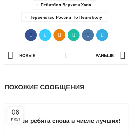
Пейнтбол Верхняя Хава
Первенство России По Пейнтболу
НОВЫЕ
РАНЬШЕ
ПОХОЖИЕ СООБЩЕНИЯ
,
,
ДОПРИЗЫВНАЯ ПОДГОТОВКА
ЛЮБОВЬ К РОДИНЕ
06
,
НОВОЕ НА САЙТЕ
НОВОСТИ
ИЮЛ
Наши ребята снова в числе лучших!