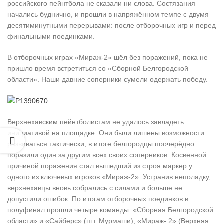
российского пейнтбола не сказали ни слова. Состязания
начались буднично, и прошли в напряжённом темпе с двумя
десятиминутными перерывами: после отборочных игр и перед
финальными поединками.
В отборочных играх «Мираж-2» шёл без поражений, пока не
пришло время встретиться со «Сборной Белгородской
области». Наши давние соперники сумели одержать победу.
Верхнехавским пейнтболистам не удалось завладеть
инициативой на площадке. Они были лишены возможности
развиваться тактически, в итоге белгородцы поочерёдно
поразили один за другим всех своих соперников. Косвенной
причиной поражения стал вышедший из строя маркер у
одного из ключевых игроков «Мираж-2». Устранив неполадку,
верхнехавцы вновь собрались с силами и больше не
допустили ошибок. По итогам отборочных поединков в
полуфинал прошли четыре команды: «Сборная Белгородской
области» и «Сайберс» (пгт. Мурмаши), «Мираж- 2» (Верхняя