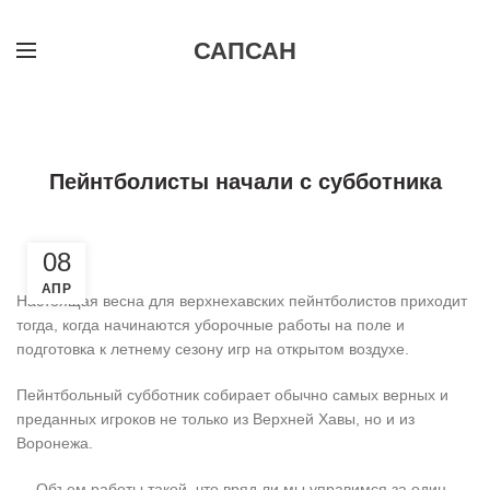
САПСАН
,
,
ДОПРИЗЫВНАЯ ПОДГОТОВКА
НОВОЕ НА САЙТЕ
НОВОСТИ
Пейнтболисты начали с субботника
08
АПР
Настоящая весна для верхнехавских пейнтболистов приходит
тогда, когда начинаются уборочные работы на поле и
подготовка к летнему сезону игр на открытом воздухе.
Пейнтбольный субботник собирает обычно самых верных и
преданных игроков не только из Верхней Хавы, но и из
Воронежа.
— Объем работы такой, что вряд ли мы управимся за один