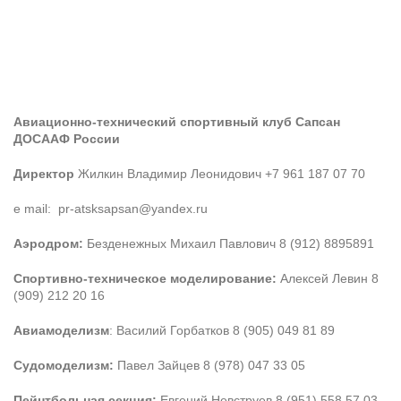
Авиационно-технический спортивный клуб Сапсан
ДОСААФ России
Директор
Жилкин Владимир Леонидович +7 961 187 07 70
e mail: pr-atsksapsan@yandex.ru
Аэродром:
Безденежных Михаил Павлович 8 (912) 8895891
Спортивно-техническое моделирование:
Алексей Левин 8
(909) 212 20 16
Авиамоделизм
: Василий Горбатков 8 (905) 049 81 89
Судомоделизм:
Павел Зайцев 8 (978) 047 33 05
Пейнтбольная секция:
Евгений Невструев 8 (951) 558 57 03