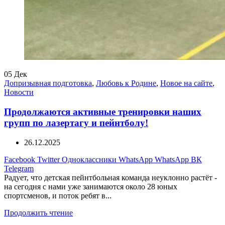
05
Дек
Допризывная подготовка
,
Любовь к Родине
,
Новое на сайте
,
Новости
Продолжаются активные тренировки наших
групп по лазертагу и пейнтболу!
26.12.2025
Facebook
Twitter
Одноклассники
WhatsApp
WhatsApp
ВК
Telegram
Радует, что детская пейнтбольная команда неуклонно растёт -
на сегодня с нами уже занимаются около 28 юных
спортсменов, и поток ребят в...
Продолжить чтение