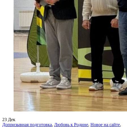
23
Дек
Допризывная подготовка
,
Любовь к Родине
,
Новое на сайте
,