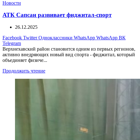
Новости
АТК Сапсан развивает фиджитал-спорт
26.12.2025
Facebook
Twitter
Одноклассники
WhatsApp
WhatsApp
ВК
Telegram
Верхнехавский район становится одним из первых регионов,
активно внедряющих новый вид спорта - фиджитал, который
объединяет физиче...
Продолжить чтение