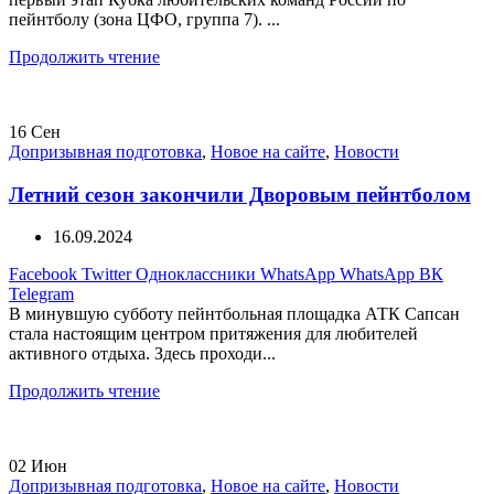
пейнтболу (зона ЦФО, группа 7). ...
Продолжить чтение
16
Сен
Допризывная подготовка
,
Новое на сайте
,
Новости
Летний сезон закончили Дворовым пейнтболом
16.09.2024
Facebook
Twitter
Одноклассники
WhatsApp
WhatsApp
ВК
Telegram
В минувшую субботу пейнтбольная площадка АТК Сапсан
стала настоящим центром притяжения для любителей
активного отдыха. Здесь проходи...
Продолжить чтение
02
Июн
Допризывная подготовка
,
Новое на сайте
,
Новости