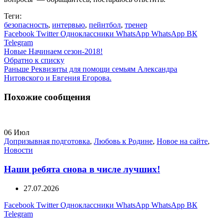
Теги:
безопасность
,
интервью
,
пейнтбол
,
тренер
Facebook
Twitter
Одноклассники
WhatsApp
WhatsApp
ВК
Telegram
Новые
Начинаем сезон-2018!
Обратно к списку
Раньше
Реквизиты для помощи семьям Александра
Нитовского и Евгения Егорова.
Похожие сообщения
06
Июл
Допризывная подготовка
,
Любовь к Родине
,
Новое на сайте
,
Новости
Наши ребята снова в числе лучших!
27.07.2026
Facebook
Twitter
Одноклассники
WhatsApp
WhatsApp
ВК
Telegram