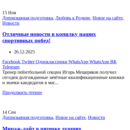
15
Ноя
Допризывная подготовка
,
Любовь к Родине
,
Новое на сайте
,
Новости
Отличные новости в копилку наших
спортивных побед!
26.12.2025
Facebook
Twitter
Одноклассники
WhatsApp
WhatsApp
ВК
Telegram
Тренер пейнтбольной секции Игорь Мещеряков получил
сегодня долгожданные зачётные квалификационные книжки
и значки кандидатов в мас...
Продолжить чтение
14
Сен
Допризывная подготовка
,
Новое на сайте
,
Новости
Мираж-лайт в пятерке лучших