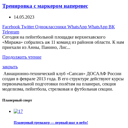
Тренировка с маркером наперевес
14.05.2023
Facebook
Twitter
Одноклассники
WhatsApp
WhatsApp
ВК
Telegram
Сегодня на пейнтбольной площадке верхнехавского
«Миража» собрались аж 11 команд из районов области. К нам
приехали из Анны, Панино, Лис...
Продолжить чтение
закрыть
Авиационно-технический клуб «Сапсан» ДОСААФ России
создан в феврале 2013 года. В его структуре действуют курсы
первоначальной подготовки полётам на планерах, секция
моделизма, пейнтбола, стрелковая и футбольная секции.
Планерный спорт
Планерный тренажер — первый шаг в небо!