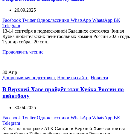
26.09.2025
Facebook
Twitter
Одноклассники
WhatsApp
WhatsApp
ВК
Telegram
13-14 сентября в подмосковной Балашихе состоялся Финал
Кубка любительских пейнтбольных команд России 2025 года.
Турнир собрал 20 сил...
Продолжить чтение
30
Апр
Допризывная подготовка
,
Новое на сайте
,
Новости
В Верхней Хаве пройдёт этап Кубка России по
пейнтболу
30.04.2025
Facebook
Twitter
Одноклассники
WhatsApp
WhatsApp
ВК
Telegram
31 мая на площадке АТК Сапсан в Верхней Хаве состоится
первый этап Кубка любительских команд России по