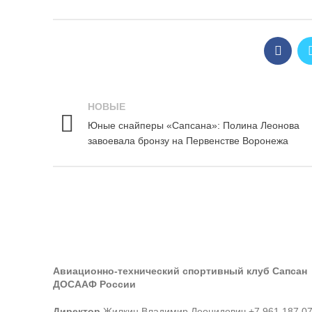
НОВЫЕ
Юные снайперы «Сапсана»: Полина Леонова
завоевала бронзу на Первенстве Воронежа
Авиационно-технический спортивный клуб Сапсан
ДОСААФ России
Директор
Жилкин Владимир Леонидович +7 961 187 0