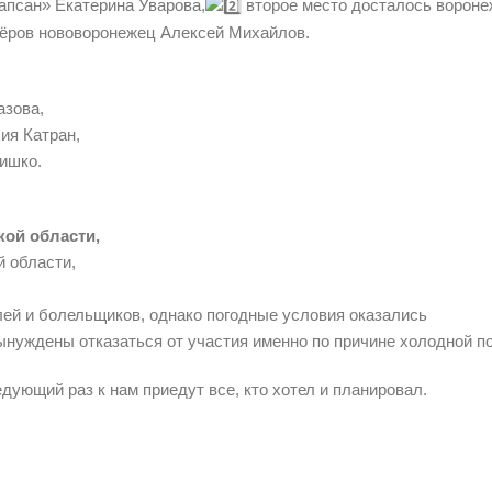
апсан» Екатерина Уварова,
второе место досталось ворон
зёров нововоронежец Алексей Михайлов.
азова,
ия Катран,
ишко.
ой области,
й области,
ей и болельщиков, однако погодные условия оказались
уждены отказаться от участия именно по причине холодной п
едующий раз к нам приедут все, кто хотел и планировал.