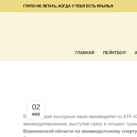
ГЛУПО НЕ ЛЕТАТЬ, КОГДА У ТЕБЯ ЕСТЬ КРЫЛЬЯ
ГЛАВНАЯ
ПЕЙНТБОЛ
АВИАМОДЕЛИР
02
ФЕВ
В прошедшие выходные наши авиамоделисты АТК «Са
авиамоделированию, выступив сразу в четырех турн
Воронежской области по авиамодельному спорту