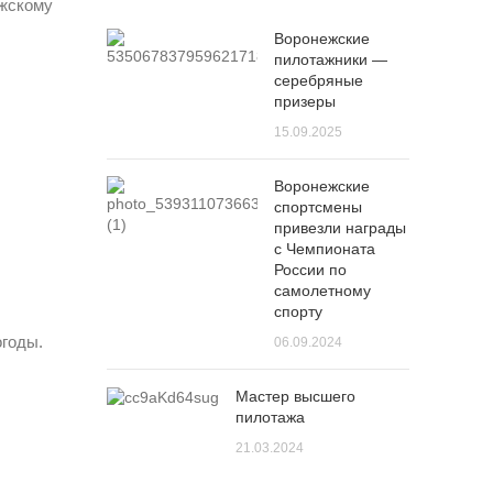
ежскому
Воронежские
пилотажники —
серебряные
призеры
15.09.2025
Воронежские
спортсмены
привезли награды
с Чемпионата
России по
самолетному
спорту
огоды.
06.09.2024
Мастер высшего
пилотажа
21.03.2024