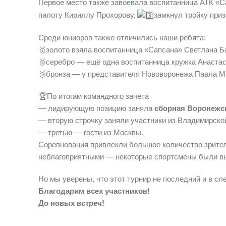
Первое место также завоевала воспитанница АТК «С
пилоту Кириллу Прохорову,
замкнул тройку при
Среди юниоров также отличились наши ребята:
🥇золото взяла воспитанница «Сапсана» Светлана Б
🥈серебро — ещё одна воспитанница кружка Анастас
🥉бронза — у представителя Нововоронежа Павла М
🏆По итогам командного зачёта
— лидирующую позицию заняла
сборная Воронежск
— вторую строчку заняли участники из Владимирско
— третью — гости из Москвы.
Соревнования привлекли большое количество зрител
неблагоприятными — некоторые спортсмены были вын
Но мы уверены, что этот турнир не последний и в сл
Благодарим всех участников!
До новых встреч!