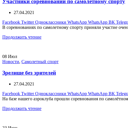
Участники соревнований по самолетному спорту
27.04.2021
Facebook
Twitter
Одноклассники
WhatsApp
WhatsApp
ВК
Teleg
В соревнованиях по самолетному спорту приняли участие очень
Продолжить чтение
08
Июл
Новости
,
Самолетный спорт
Зрелище без зрителей
27.04.2021
Facebook
Twitter
Одноклассники
WhatsApp
WhatsApp
ВК
Teleg
На базе нашего аэроклуба прошли соревнования по самолётному
Продолжить чтение
23
Июн