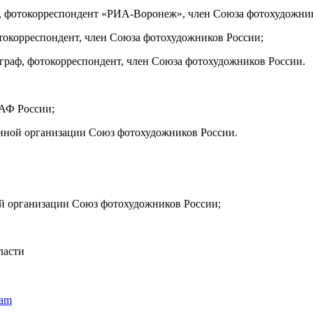
 фотокорреспондент «РИА-Воронеж», член Союза фотохудожник
окорреспондент, член Союза фотохудожников России;
раф, фотокорреспондент, член Союза фотохудожников России.
АФ России;
енной организации Союз фотохудожников России.
й организации Союз фотохудожников России;
ласти
ram