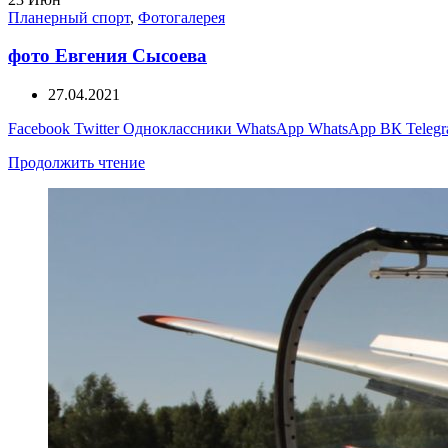
Планерный спорт
,
Фотогалерея
фото Евгения Сысоева
27.04.2021
Facebook
Twitter
Одноклассники
WhatsApp
WhatsApp
ВК
Teleg
Продолжить чтение