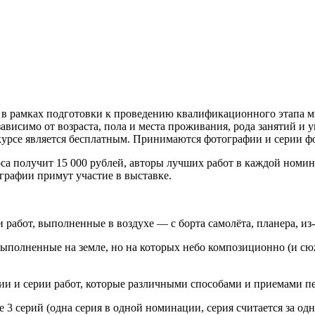
 в рамках подготовки к проведению квалификационного этапа м
исимо от возраста, пола и места проживания, рода занятий и у
курсе является бесплатным. Принимаются фотографии и серии фо
а получит 15 000 рублей, авторы лучших работ в каждой номина
графии примут участие в выставке.
и работ, выполненные в воздухе — с борта самолёта, планера, из
выполненные на земле, но на которых небо композиционно (и с
ии и серии работ, которые различными способами и приемами п
 3 серий (одна серия в одной номинации, серия считается за одн