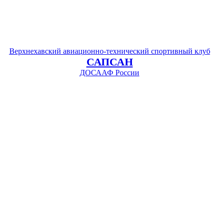
Верхнехавский авиационно-технический спортивный клуб
САПСАН
ДОСААФ России