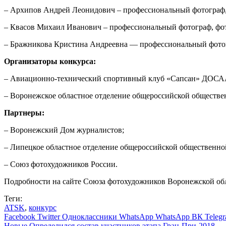
– Архипов Андрей Леонидович – профессиональный фотограф,
– Квасов Михаил Иванович – профессиональный фотограф, фот
– Бражникова Кристина Андреевна — профессиональный фотог
Организаторы конкурса:
– Авиационно-технический спортивный клуб «Сапсан» ДОСА
– Воронежское областное отделение общероссийской обществ
Партнеры:
– Воронежский Дом журналистов;
– Липецкое областное отделение общероссийской общественно
– Союз фотохудожников России.
Подробности на сайте Союза фотохудожников Воронежской об
Теги:
ATSK
,
конкурс
Facebook
Twitter
Одноклассники
WhatsApp
WhatsApp
ВК
Teleg
Новые
Определился состав участников этапа Гран-При-2018